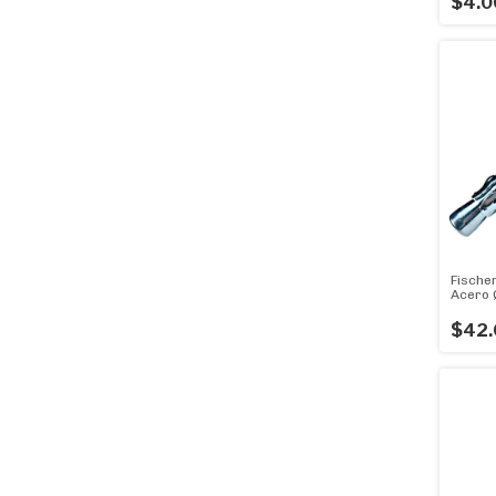
$4.0
Fische
Acero 
X 10 U.
$42.