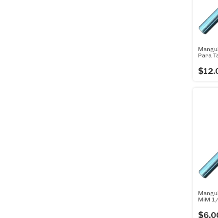
Mangui
Para T
$12.
Mangui
MiM 1/
Expans
$6.0