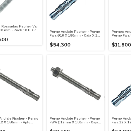
as Roscadas Fischer Var
0 mm - Pack 10 U. Con
Perno Anclaje Fischer - Perno
Pernos Ancl
 y Aranadela
Fwa Ø16 X 180mm - Caja X 10
Perno Fwa 
500
U.
Unidades
$54.300
$11.800
Anclaje Fischer - Perno
Perno Anclaje Fischer - Perno
Perno Ancla
2 X 150mm - Apto
FWA Ø12mm X 150mm - Caja
Fwa 12 X 12
gón
X 25 U.