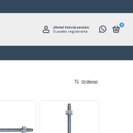
0
¡Hola!
Iniciá sesión
O podés registrarte
Ordenar