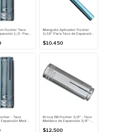
Im Fischer Taco
Manguito Aplicador Fischer
xpansión 1/2- Pack
5/16" Para Taco de Expansión
IM 5/16"
0
$10.450
scher - Taco
Broca IM Fischer 3/8" - Taco
e Expansión Med.
Metálico de Expansión 3/8" -
 X 50u.
Pack X 20 U
0
$12.500