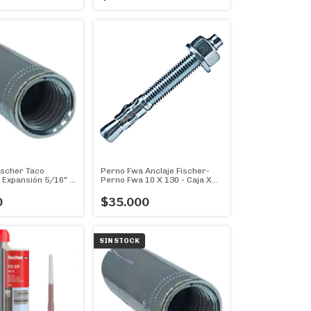
ischer Taco
Perno Fwa Anclaje Fischer-
 Expansión 5/16" -
Perno Fwa 10 X 130 - Caja X
u
25 U.
0
$35.000
SIN STOCK