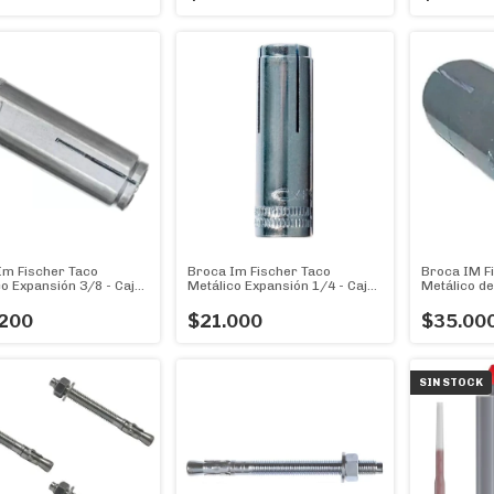
Im Fischer Taco
Broca Im Fischer Taco
Broca IM F
co Expansión 3/8 - Caja
Metálico Expansión 1/4 - Caja
Metálico de
X 100u
Caja X 100
200
$21.000
$35.00
SIN STOCK