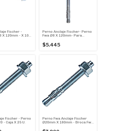
aje Fischer -
Perno Anclaje Fischer- Perno
8 X 120mm - X 10
Fwa Ø8 X 120mm- Para
Fijaciones
$5.445
je Fischer - Perno
Perno Fwa Anclaje Fischer
0 - Caja X 25 U.
Ø20mm X 160mm - Broca Fwa
X Unidad