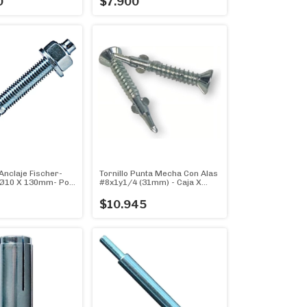
0
$7.900
nclaje Fischer-
Tornillo Punta Mecha Con Alas
 Ø10 X 130mm- Por
#8x1y1/4 (31mm) - Caja X
200u
$10.945