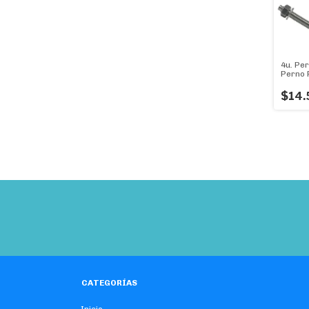
4u. Per
Perno 
Hormig
Unidad
$14.
CATEGORÍAS
Inicio