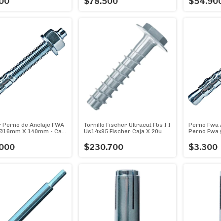
00
$78.500
$54.90
r Perno de Anclaje FWA
Tornillo Fischer Ultracut Fbs I I
Perno Fwa A
Ø16mm X 140mm - Caja
Us14x95 Fischer Caja X 20u
Perno Fwa
Unidad
000
$230.700
$3.300