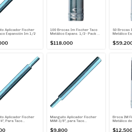
to Aplicador Fischer
100 Brocas Im Fischer Taco
50 Brocas 
aco Expansión Im 1/2
Metálico Expans. 1/2- Pack X
Metálico E
100u
X 50u
000
$118.000
$59.20
to Aplicador Fischer
Manguito Aplicador Fischer
Broca IM Fi
4", Para Taco
MiM 3/8", para Taco
Metálico d
ión IM 1/4
Expansión IM 3/8"
1/4" - Caja
00
$9.800
$12.50