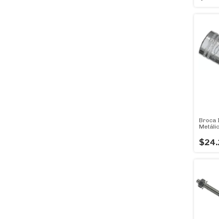
Broca 
Metáli
X 50 U
$24.