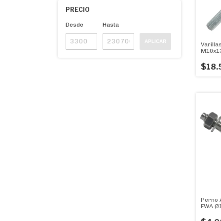
PRECIO
Desde
Hasta
APLICAR
Varill
M10x13
Tuerca
$18.
Perno 
FWA Ø1
Hormi