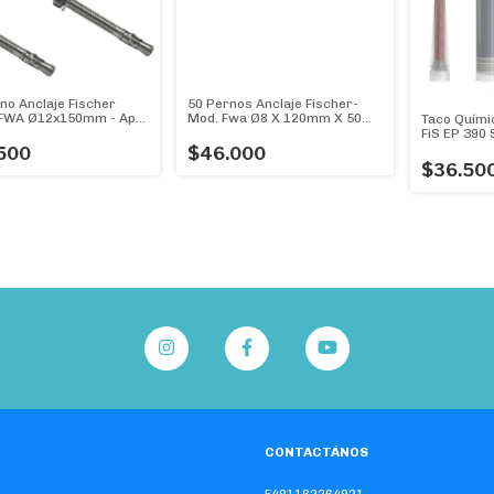
50 Pernos Anclaje Fischer-
no Anclaje Fischer
Mod. Fwa Ø8 X 120mm X 50
FWA Ø12x150mm - Apto
Taco Quími
Unidades
ón - PACK de 4
FiS EP 390 
es.
Bicomponen
$46.000
500
de ALTA P
$36.50
CONTACTÁNOS
5491162264921