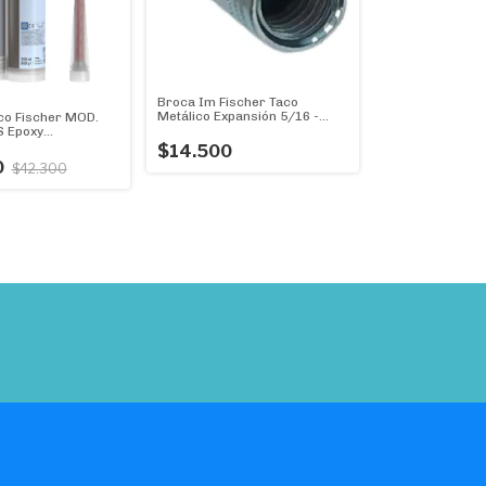
Broca Im Fischer Taco
Metálico Expansión 5/16 -
co Fischer MOD.
Pack X 50u.
S Epoxy
te para anclajes
$14.500
RESTACION
0
$42.300