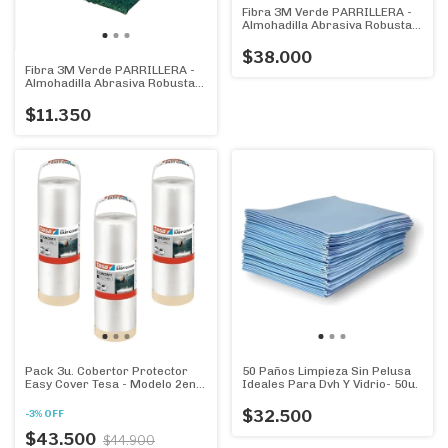
Fibra 3M Verde PARRILLERA -
Almohadilla Abrasiva Robusta -
Pack X 20u.
$38.000
Fibra 3M Verde PARRILLERA -
Almohadilla Abrasiva Robusta -
Pack X 5u.
$11.350
Pack 3u. Cobertor Protector
50 Paños Limpieza Sin Pelusa
Easy Cover Tesa - Modelo 2en1
Ideales Para Dvh Y Vidrio- 50u.
= Film 33m. + cinta enmascarar
$32.500
-
3
%
OFF
$43.500
$44.900