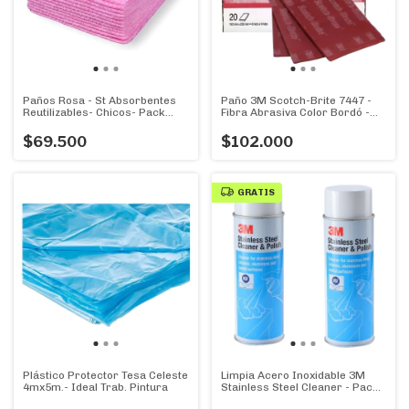
Paños Rosa - St Absorbentes
Paño 3M Scotch-Brite 7447 -
Reutilizables- Chicos- Pack
Fibra Abrasiva Color Bordó -
50u.
Caja X 20u
$69.500
$102.000
GRATIS
Plástico Protector Tesa Celeste
Limpia Acero Inoxidable 3M
4mx5m.- Ideal Trab. Pintura
Stainless Steel Cleaner - Pack
X 2 Spray de 600 gr.