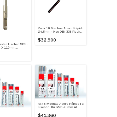
Pack 10 Mechas Acero Rápido
Ø4,5mm - Hss DIN 338 Fischer
F3 Fast & Flexible - Pack 10u
$32.900
stre Fischer SDS-
m X 110mm
8mm)
Mix 8 Mechas Acero Rápido F3
Fischer- 8u. Mix Ø 3mm Al
10mm
$41.360