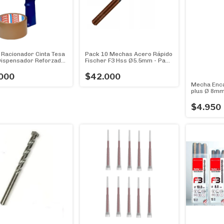
Pack 10 Mechas Acero Rápido
Racionador Cinta Tesa
Fischer F3 Hss Ø5.5mm - Pack
Dispensador Reforzado)
10u diámetro 5.5mm
llos Cinta Empaque
n 48mmx40m
$42.000
000
Mecha Enca
plus Ø 8m
(Diámetro 
$4.950