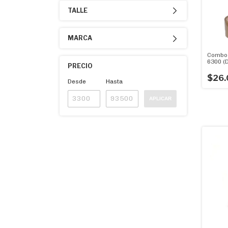
TALLE
MARCA
Combo 
6300 (
PRECIO
+ 2 Ro
Marró
$26.
Desde
Hasta
APLICAR