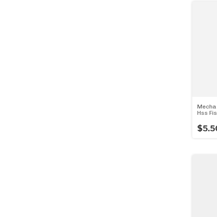
Mecha 
Hss Fi
La Mej
$5.5