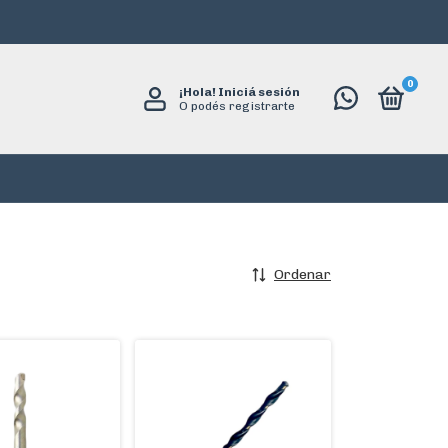
0
¡Hola!
Iniciá sesión
O podés registrarte
Ordenar