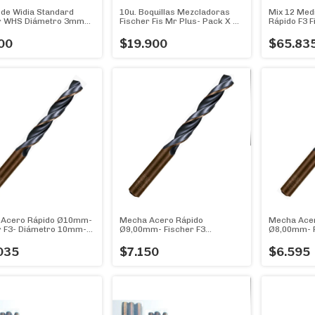
de Widia Standard
10u. Boquillas Mezcladoras
Mix 12 Med
r WHS Diámetro 3mm
Fischer Fis Mr Plus- Pack X 10
Rápido F3 F
m)
U.
del 3mm a
00
$19.900
$65.83
 Acero Rápido Ø10mm-
Mecha Acero Rápido
Mecha Acer
r F3- Diámetro 10mm-
Ø9,00mm- Fischer F3
Ø8,00mm- F
Diámetro 9mm- Genial!
Diámetro 8
035
$7.150
$6.595