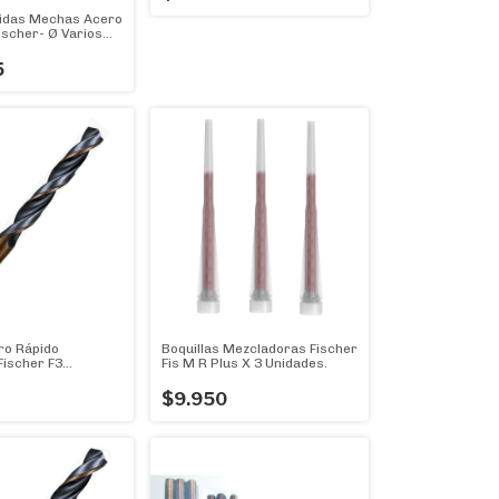
idas Mechas Acero
ischer- Ø Varios
l 10mm
5
o Rápido
Boquillas Mezcladoras Fischer
ischer F3
Fis M R Plus X 3 Unidades.
mm- Genial!
$9.950