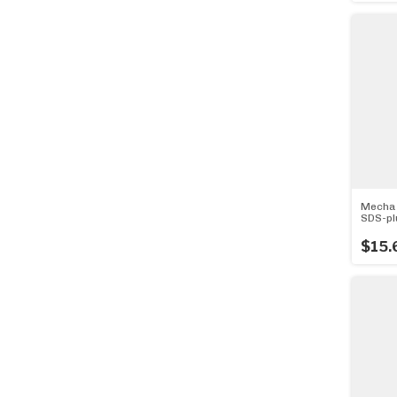
Mecha 
SDS-p
(8mm 
$15.