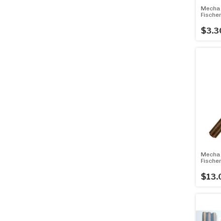
Mecha 
Fische
(Ø 3m
$3.3
Mecha
Fische
Genial!
$13.