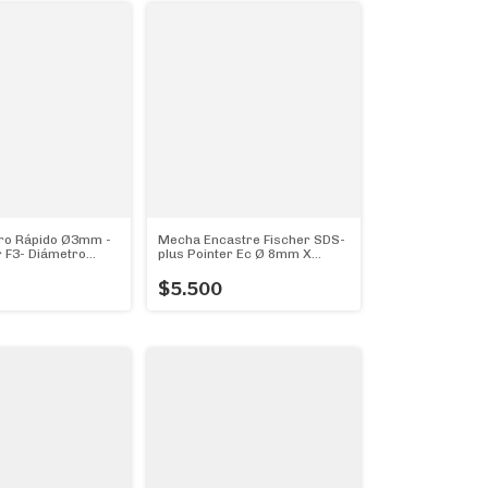
ro Rápido Ø3mm -
Mecha Encastre Fischer SDS-
 F3- Diámetro
plus Pointer Ec Ø 8mm X
ejor!
160mm (Diámetro 8mm)
$5.500