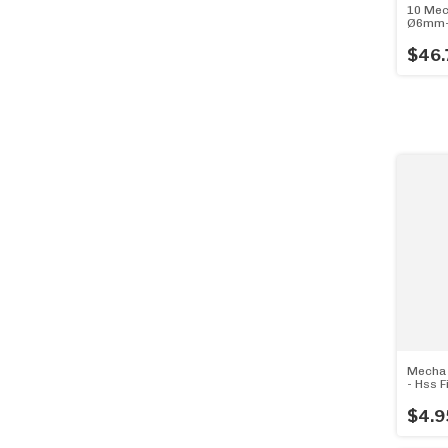
10 Mec
Ø6mm- 
10 Me
$46.
Mecha 
- Hss 
6,5mm 
$4.9