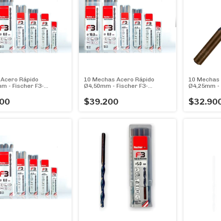
Acero Rápido
10 Mechas Acero Rápido
10 Mechas 
m - Fischer F3-
Ø4,50mm - Fischer F3-
Ø4,25mm - 
,50 La Mejor!
Diam.4,50 X 10u
Diam.4,25 
00
$39.200
$32.90