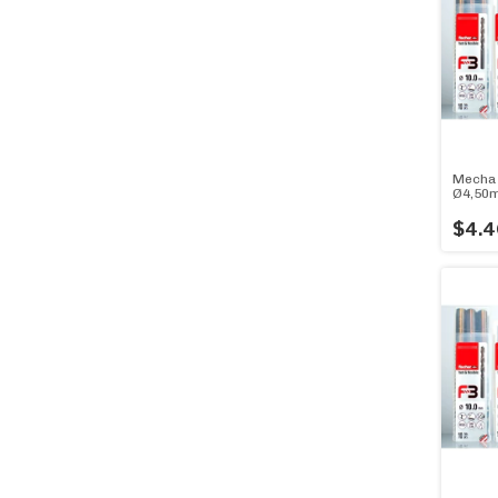
Mecha 
Ø4,50m
Diam.4
$4.4