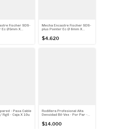
stre Fischer SDS-
Mecha Encastre Fischer SDS-
er Ec Ø5mm X
plus Pointer Ec Ø 6mm X
ámetro 5mm)
160mm (Diámetro 6mm)
$4.620
pared - Pasa Cable
Rodillera Profesional Alta
 / Rg6 - Caja X 10u
Densidad Bil-Vex - Por Par -
Super!!!
$14.000