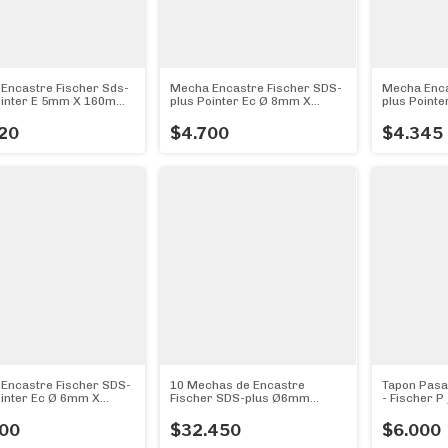
Encastre Fischer Sds-
Mecha Encastre Fischer SDS-
Mecha Enca
ointer E 5mm X 160mm
plus Pointer Ec Ø 8mm X
plus Point
)
110mm (Diámetro 8mm)
110mm (Di
20
$4.700
$4.345
Encastre Fischer SDS-
10 Mechas de Encastre
Tapon Pasa
ointer Ec Ø 6mm X
Fischer SDS-plus Ø6mm
- Fischer P
 (Diámetro 6mm)
x160mm (Diámetro 6mm) -
Pack x 10u
00
$32.450
$6.000