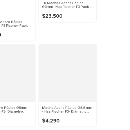
10 Mechas Acero Rápido
Ø3mm- Hss Fischer F3 Pack X
10 Mechas
$23.500
Acero Rápido
F3 Fischer Pack X
0
ro Rápido Ø5mm-
Mecha Acero Rápido Ø5.5 mm
 F3- Diámetro
- Hss Fischer F3- Diámetro
ejor!
5.5mm Genial!!
$4.290