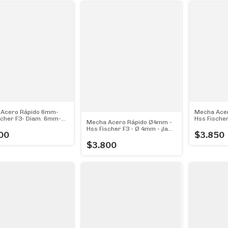
Acero Rápido 6mm-
Mecha Ace
scher F3- Diam. 6mm-
Hss Fischer
Mecha Acero Rápido Ø4mm -
or!
3mm - La M
Hss Fischer F3 - Ø 4mm - ¡la
00
$3.850
Mejor!
$3.800